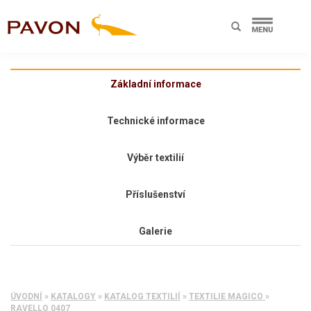
Základní informace
Technické informace
Výběr textilií
Příslušenství
Galerie
ÚVODNÍ
»
KATALOGY
»
KATALOG TEXTILIÍ
»
TEXTILIE MAGICO
»
RAVELLO 0407