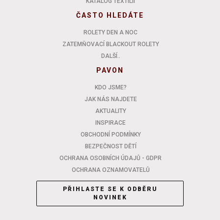
KATALOG TEXTILIÍ
ČASTO HLEDÁTE
ROLETY DEN A NOC
ZATEMŇOVACÍ BLACKOUT ROLETY
DALŠÍ..
PAVON
KDO JSME?
JAK NÁS NAJDETE
AKTUALITY
INSPIRACE
OBCHODNÍ PODMÍNKY
BEZPEČNOST DĚTÍ
OCHRANA OSOBNÍCH ÚDAJŮ - GDPR
OCHRANA OZNAMOVATELŮ
PŘIHLASTE SE K ODBĚRU
NOVINEK