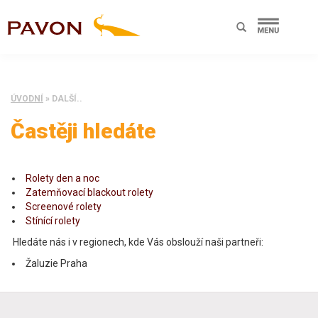
ÚVODNÍ
»
DALŠÍ..
Častěji hledáte
Rolety den a noc
Zatemňovací blackout rolety
Screenové rolety
Stínící rolety
Hledáte nás i v regionech, kde Vás obslouží naši partneři:
Žaluzie Praha