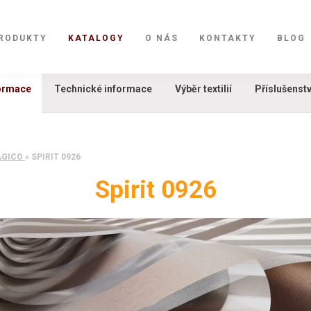
RODUKTY
KATALOGY
O NÁS
KONTAKTY
BLOG
formace
Technické informace
Výběr textilií
Příslušenstv
AGICO
»
SPIRIT 0926
Spirit 0926