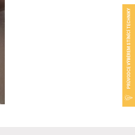
PRŮVODCE VÝBĚREM STÍNÍCÍ TECHNIKY