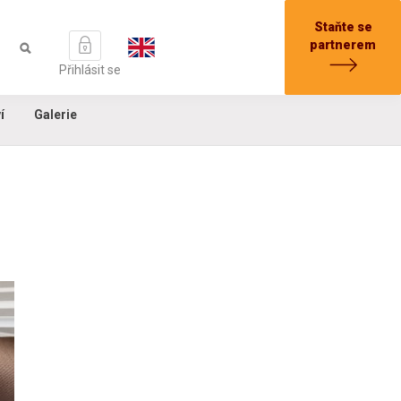
Staňte se
partnerem
Přihlásit se
í
Galerie