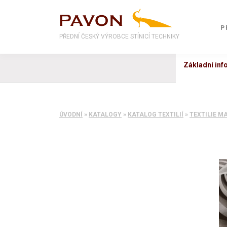
P
PŘEDNÍ ČESKÝ VÝROBCE STÍNICÍ TECHNIKY
Základní in
ÚVODNÍ
»
KATALOGY
»
KATALOG TEXTILIÍ
»
TEXTILIE M