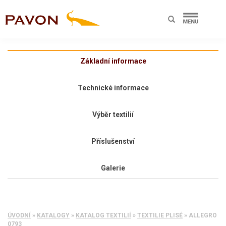
Základní informace
Technické informace
Výběr textilií
Příslušenství
Galerie
ÚVODNÍ
»
KATALOGY
»
KATALOG TEXTILIÍ
»
TEXTILIE PLISÉ
»
ALLEGRO
0793