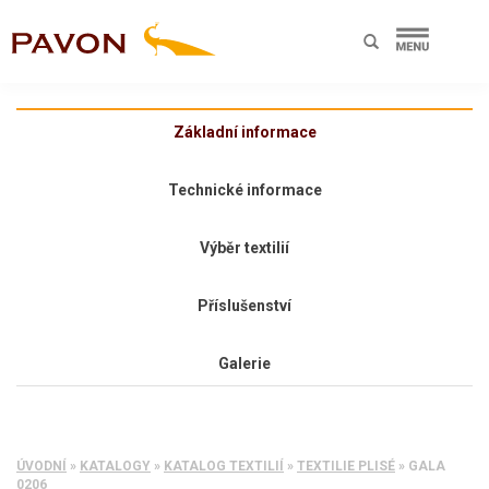
Základní informace
Technické informace
Výběr textilií
Příslušenství
Galerie
ÚVODNÍ
»
KATALOGY
»
KATALOG TEXTILIÍ
»
TEXTILIE PLISÉ
»
GALA
0206