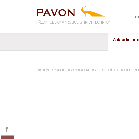
P
PŘEDNÍ ČESKÝ VÝROBCE STÍNICÍ TECHNIKY
Základní in
ÚVODNÍ
»
KATALOGY
»
KATALOG TEXTILIÍ
»
TEXTILIE PL