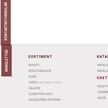
KONTAKTNÍ FORMULÁŘ
NEWSLETTER
SORTIMENT
KATA
ROLETY
KATALO
ROLETOŽALUZIE
KATALOG
PLISÉ
ČAST
TAPIA
(JAPONSKÉ STĚNY)
ROLETY
ŽALUZIE
ZATEMŇ
CLONY PRO VOZY
DALŠÍ..
DALŠÍ STÍNICÍ SYSTÉMY