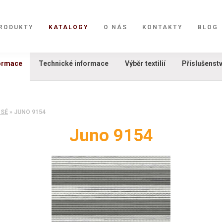
RODUKTY
KATALOGY
O NÁS
KONTAKTY
BLOG
formace
Technické informace
Výběr textilií
Příslušenstv
ISÉ
»
JUNO 9154
Juno 9154