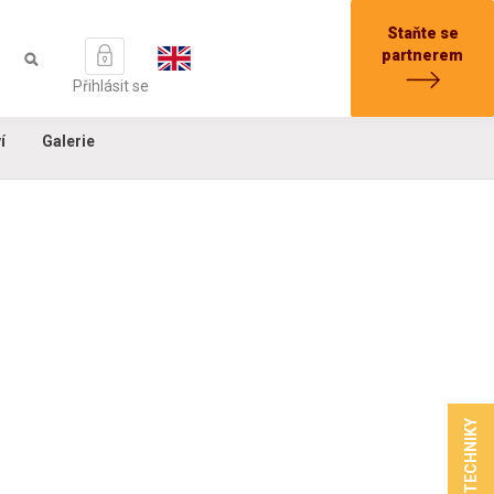
Staňte se
partnerem
Přihlásit se
í
Galerie