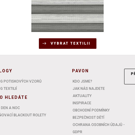
VYBRAT TEXTILII
LOGY
PAVON
P
G POTISKOVÝCH VZORŮ
KDO JSME?
 TEXTILIÍ
JAK NÁS NAJDETE
AKTUALITY
O HLEDÁTE
INSPIRACE
 DEN A NOC
OBCHODNÍ PODMÍNKY
OVACÍ BLACKOUT ROLETY
BEZPEČNOST DĚTÍ
OCHRANA OSOBNÍCH ÚDAJŮ -
GDPR