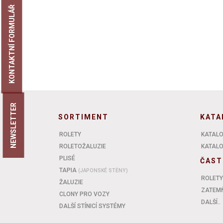
KONTAKTNÍ FORMULÁŘ
NEWSLETTER
SORTIMENT
KATA
ROLETY
KATALO
ROLETOŽALUZIE
KATALOG
PLISÉ
ČAST
TAPIA
(JAPONSKÉ STĚNY)
ROLETY
ŽALUZIE
ZATEMŇ
CLONY PRO VOZY
DALŠÍ..
DALŠÍ STÍNICÍ SYSTÉMY