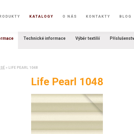
RODUKTY
KATALOGY
O NÁS
KONTAKTY
BLOG
formace
Technické informace
Výběr textilií
Příslušenstv
ISÉ
»
LIFE PEARL 1048
Life Pearl 1048