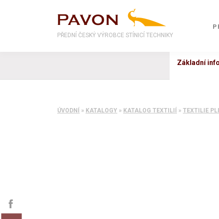
P
PŘEDNÍ ČESKÝ VÝROBCE STÍNICÍ TECHNIKY
Základní in
ÚVODNÍ
»
KATALOGY
»
KATALOG TEXTILIÍ
»
TEXTILIE PL