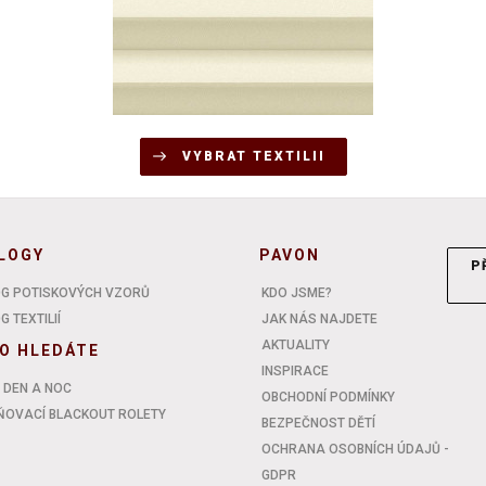
VYBRAT TEXTILII
LOGY
PAVON
P
G POTISKOVÝCH VZORŮ
KDO JSME?
 TEXTILIÍ
JAK NÁS NAJDETE
AKTUALITY
O HLEDÁTE
INSPIRACE
 DEN A NOC
OBCHODNÍ PODMÍNKY
OVACÍ BLACKOUT ROLETY
BEZPEČNOST DĚTÍ
OCHRANA OSOBNÍCH ÚDAJŮ -
GDPR