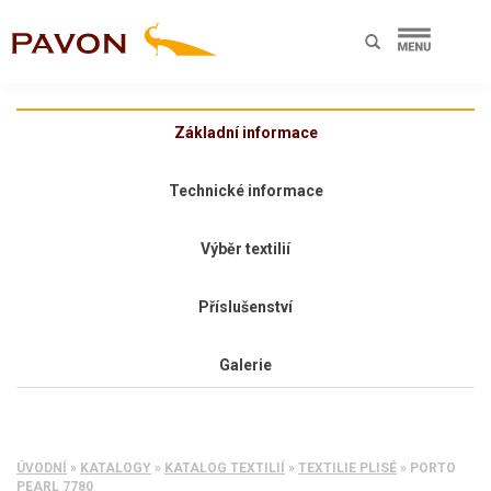
Základní informace
Technické informace
Výběr textilií
Příslušenství
Galerie
ÚVODNÍ
»
KATALOGY
»
KATALOG TEXTILIÍ
»
TEXTILIE PLISÉ
»
PORTO
PEARL 7780