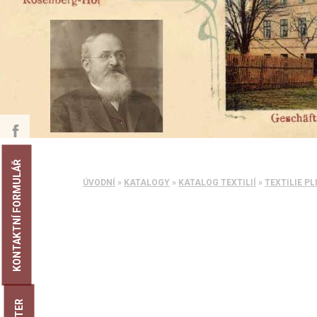
KONTAKTNÍ FORMULÁŘ
ÚVODNÍ
»
KATALOGY
»
KATALOG TEXTILIÍ
»
TEXTILIE PL