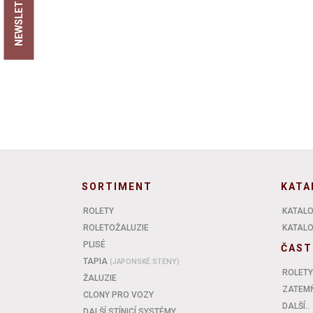
NEWSLETTER
SORTIMENT
KATA
ROLETY
KATALO
ROLETOŽALUZIE
KATALOG
PLISÉ
ČAST
TAPIA
(JAPONSKÉ STĚNY)
ROLETY
ŽALUZIE
ZATEMŇ
CLONY PRO VOZY
DALŠÍ..
DALŠÍ STÍNICÍ SYSTÉMY