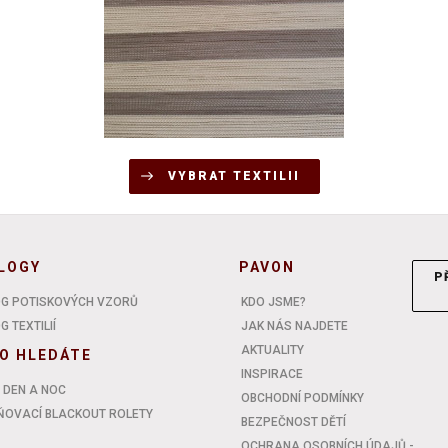
VYBRAT TEXTILII
LOGY
PAVON
P
G POTISKOVÝCH VZORŮ
KDO JSME?
 TEXTILIÍ
JAK NÁS NAJDETE
AKTUALITY
O HLEDÁTE
INSPIRACE
 DEN A NOC
OBCHODNÍ PODMÍNKY
OVACÍ BLACKOUT ROLETY
BEZPEČNOST DĚTÍ
OCHRANA OSOBNÍCH ÚDAJŮ -