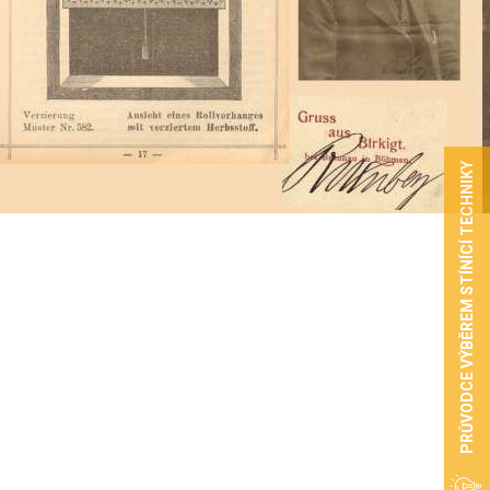
PRŮVODCE VÝBĚREM STÍNÍCÍ TECHNIKY