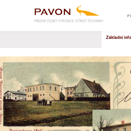
P
PŘEDNÍ ČESKÝ VÝROBCE STÍNICÍ TECHNIKY
Základní in