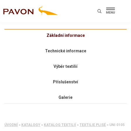
Základní informace
Technické informace
Výběr textilií
Příslušenství
Galerie
ÚVODNÍ
»
KATALOGY
»
KATALOG TEXTILIÍ
»
TEXTILIE PLISÉ
»
UNI 0105