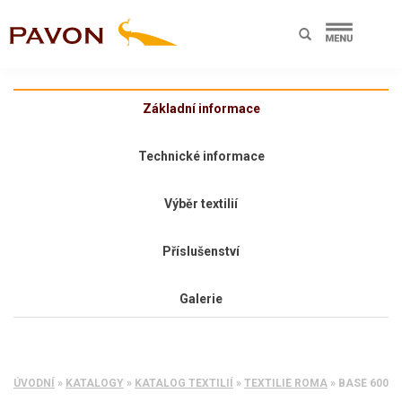
Základní informace
Technické informace
Výběr textilií
Příslušenství
Galerie
ÚVODNÍ
»
KATALOGY
»
KATALOG TEXTILIÍ
»
TEXTILIE ROMA
»
BASE 600