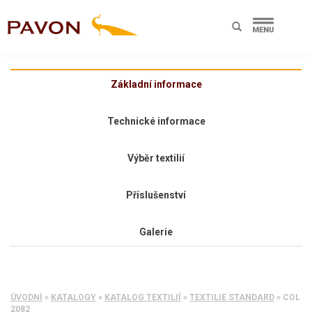
Základní informace
Technické informace
Výběr textilií
Příslušenství
Galerie
ÚVODNÍ
»
KATALOGY
»
KATALOG TEXTILIÍ
»
TEXTILIE STANDARD
»
COL
2082