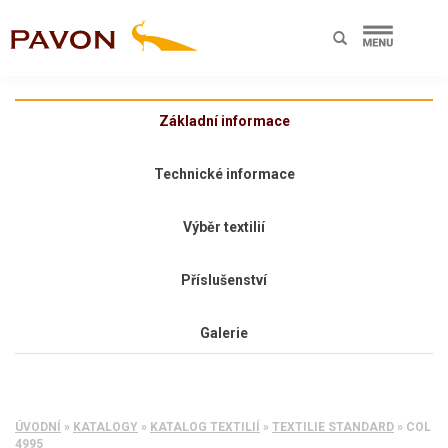
Základní informace
Technické informace
Výběr textilií
Příslušenství
Galerie
ÚVODNÍ
»
KATALOGY
»
KATALOG TEXTILIÍ
»
TEXTILIE STANDARD
»
COL
4995