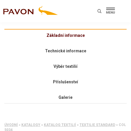
Základní informace
Technické informace
Výběr textilií
Příslušenství
Galerie
ÚVODNÍ
»
KATALOGY
»
KATALOG TEXTILIÍ
»
TEXTILIE STANDARD
»
COL
5034