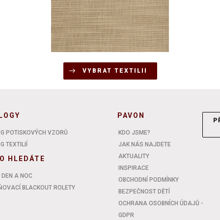
VYBRAT TEXTILII
LOGY
PAVON
P
G POTISKOVÝCH VZORŮ
KDO JSME?
 TEXTILIÍ
JAK NÁS NAJDETE
AKTUALITY
O HLEDÁTE
INSPIRACE
 DEN A NOC
OBCHODNÍ PODMÍNKY
OVACÍ BLACKOUT ROLETY
BEZPEČNOST DĚTÍ
OCHRANA OSOBNÍCH ÚDAJŮ -
GDPR