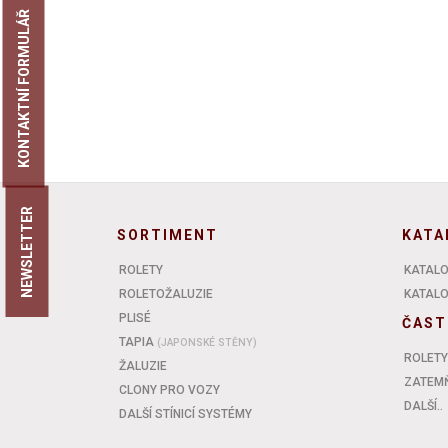
KONTAKTNÍ FORMULÁŘ
NEWSLETTER
SORTIMENT
KATA
ROLETY
KATALO
ROLETOŽALUZIE
KATALOG
PLISÉ
ČAST
TAPIA
(JAPONSKÉ STĚNY)
ROLETY
ŽALUZIE
ZATEMŇ
CLONY PRO VOZY
DALŠÍ..
DALŠÍ STÍNICÍ SYSTÉMY