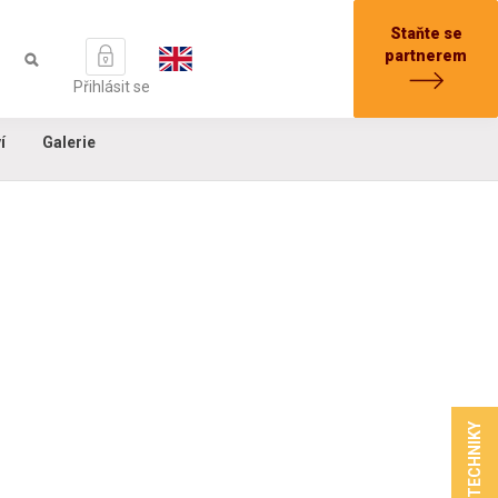
Staňte se
partnerem
Přihlásit se
í
Galerie