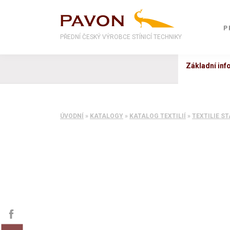
P
PŘEDNÍ ČESKÝ VÝROBCE STÍNICÍ TECHNIKY
Základní in
ÚVODNÍ
»
KATALOGY
»
KATALOG TEXTILIÍ
»
TEXTILIE S