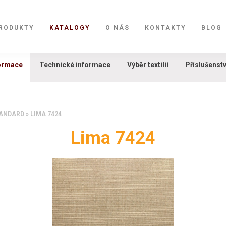
RODUKTY
KATALOGY
O NÁS
KONTAKTY
BLOG
formace
Technické informace
Výběr textilií
Příslušenstv
TANDARD
»
LIMA 7424
Lima 7424