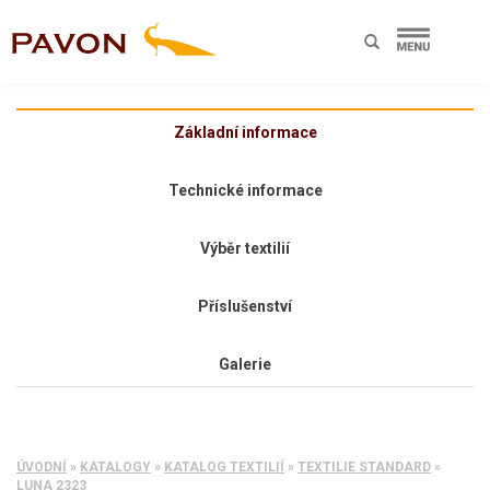
Základní informace
Technické informace
Výběr textilií
Příslušenství
Galerie
ÚVODNÍ
»
KATALOGY
»
KATALOG TEXTILIÍ
»
TEXTILIE STANDARD
»
LUNA 2323