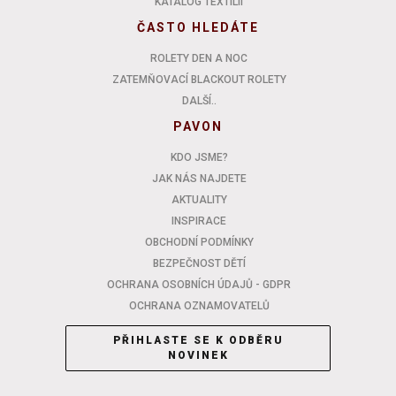
KATALOG TEXTILIÍ
ČASTO HLEDÁTE
ROLETY DEN A NOC
ZATEMŇOVACÍ BLACKOUT ROLETY
DALŠÍ..
PAVON
KDO JSME?
JAK NÁS NAJDETE
AKTUALITY
INSPIRACE
OBCHODNÍ PODMÍNKY
BEZPEČNOST DĚTÍ
OCHRANA OSOBNÍCH ÚDAJŮ - GDPR
OCHRANA OZNAMOVATELŮ
PŘIHLASTE SE K ODBĚRU
NOVINEK