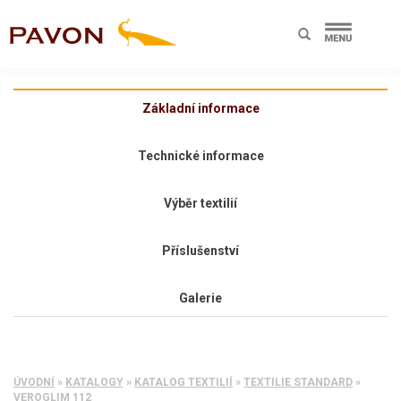
Základní informace
Technické informace
Výběr textilií
Příslušenství
Galerie
ÚVODNÍ
»
KATALOGY
»
KATALOG TEXTILIÍ
»
TEXTILIE STANDARD
»
VEROGLIM 112