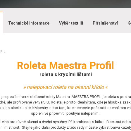
Technické informace
Výběr textilií
Příslušenství
K
FIL
Roleta Maestra Profil
roleta s krycími lištami
» nalepovací roleta na okenní křídlo «
 speciální verzí oblíbené rolety Maestra. MAESTRA PROFIL je roleta s postran
ché, ale profilované ve tvaru U. Roleta je proto ideální tam, kde je hloubka zas
o instalaci klasické Maestry, nebo tam, kde nechcete poškodit okenní rám vrtá
spolehlivě připevnit i pouhým nalepením.
žitelná pro různé okenní a dveřní systémy. Při kombinaci s látkou Blackout nebo
 místnost. Stejně jako další produkty z této řady můžete vybírat barvu kazety