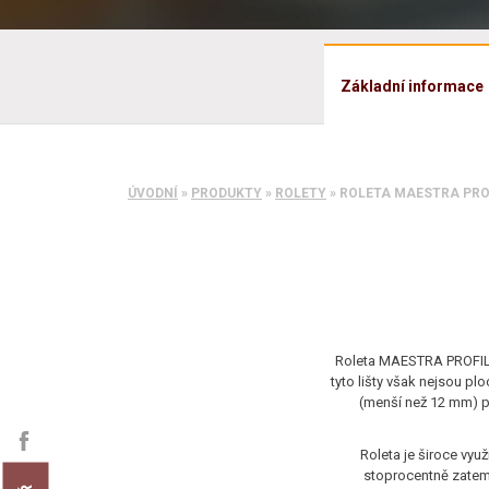
Základní informace
ÚVODNÍ
»
PRODUKTY
»
ROLETY
»
ROLETA MAESTRA PRO
Roleta MAESTRA PROFIL je
tyto lišty však nejsou plo
(menší než 12 mm) pr
Roleta je široce vyu
stoprocentně zatemní