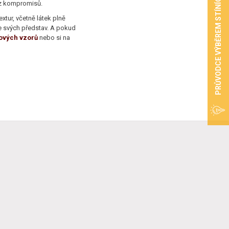
PRŮVODCE VÝBĚREM STÍNÍCÍ TECHNIKY
bez kompromisů.
xtur, včetně látek plně
e svých představ. A pokud
ových vzorů
nebo si na