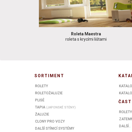
Roleta Maestra
roleta s krycími lištami
SORTIMENT
KATA
ROLETY
KATALO
ROLETOŽALUZIE
KATALOG
PLISÉ
ČAST
TAPIA
(JAPONSKÉ STĚNY)
ROLETY
ŽALUZIE
ZATEMŇ
CLONY PRO VOZY
DALŠÍ..
DALŠÍ STÍNICÍ SYSTÉMY