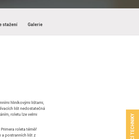
e stažení
Galerie
ními hliníkovými lištami,
klívacích lišt nedostatečná
ním, roletu lze velmi
 Primera roleta téměř
 a postranních lišt z