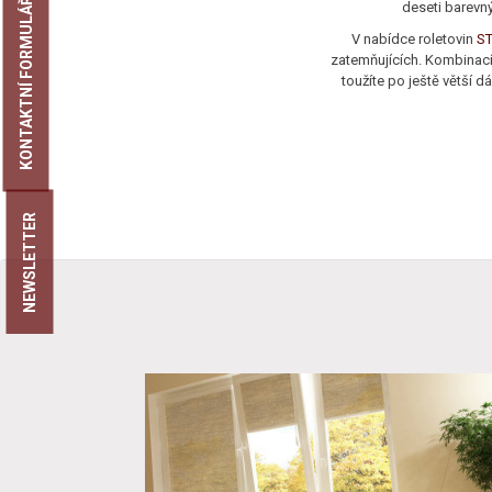
KONTAKTNÍ FORMULÁŘ
deseti barevný
V nabídce roletovin
S
zatemňujících. Kombinací
toužíte po ještě větší d
NEWSLETTER