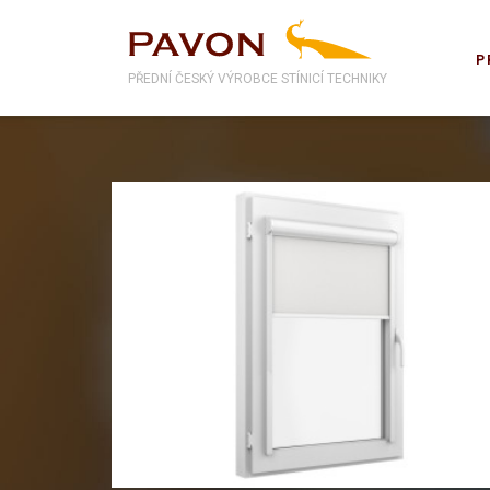
P
PŘEDNÍ ČESKÝ VÝROBCE STÍNICÍ TECHNIKY