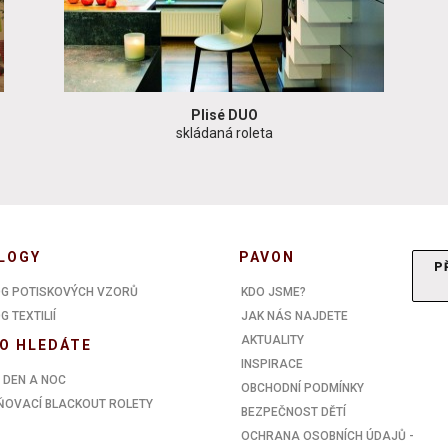
Plisé DUO
skládaná roleta
LOGY
PAVON
P
G POTISKOVÝCH VZORŮ
KDO JSME?
 TEXTILIÍ
JAK NÁS NAJDETE
AKTUALITY
O HLEDÁTE
INSPIRACE
 DEN A NOC
OBCHODNÍ PODMÍNKY
OVACÍ BLACKOUT ROLETY
BEZPEČNOST DĚTÍ
OCHRANA OSOBNÍCH ÚDAJŮ -