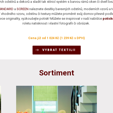
ch odstínů a dekorů a sladit tak stínicí systém s barvou rámů oken či dveří 
TANDARD
a
SCREEN
naleznete desítky barevných odstínů, moderních vzorů a te
 vhodného vzoru, odstínu či textury můžete proměnit svůj domov přesně podl
ávce originality, vyzkoušejte potisk! Můžete se inspirovat v naší nabídce
potisk
roletu natisknout i vlastní fotografii či obrázek.
Cena již od 1 024 Kč (1 239 Kč s DPH)
VYBRAT TEXTILII
Sortiment