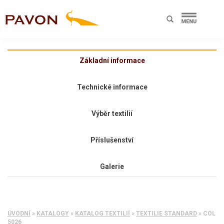
Základní informace
Technické informace
Výběr textilií
Příslušenství
Galerie
ÚVODNÍ
»
KATALOGY
»
KATALOG TEXTILIÍ
»
TEXTILIE STANDARD
»
COL
5026