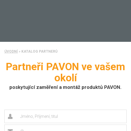
ÚVODNÍ
»
KATALOG PARTNERŮ
Partneři PAVON ve vašem
okolí
poskytující zaměření a montáž produktů PAVON.