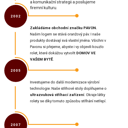
a komunikační strategii a posilujeme
firemní kulturu.
2002
Zakládáme obchodní značku PAVON.
Našim logem se stává oranžový páv. I naše
produkty dostávají svá vlastní jména. Všichni v
Pavonu si přejeme, abyste i vy objevili kouzlo
rolet, které dokážou vytvořit
DOMOV VE
VAŠEM BYTĚ
.
2005
Investujeme do další modernizace výrobní
technologie. Naše střihové stoly doplňujeme o
ultrazvuková stříhací zařízení
. Okraje látky
rolety se díky tomuto způsobu stříhání netřepí.
2007