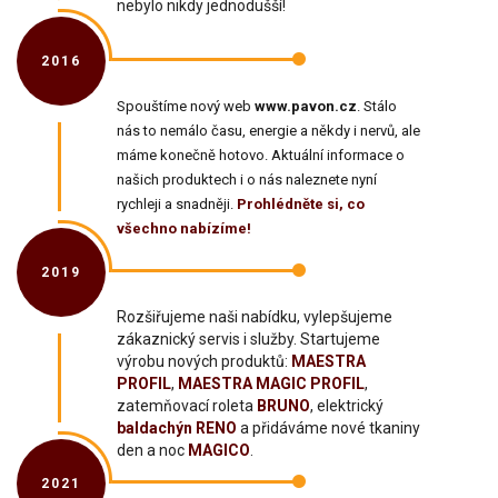
nebylo nikdy jednodušší!
2016
Spouštíme nový web
www.pavon.cz
. Stálo
nás to nemálo času, energie a někdy i nervů, ale
máme konečně hotovo. Aktuální informace o
našich produktech i o nás naleznete nyní
rychleji a snadněji.
Prohlédněte si, co
všechno nabízíme!
2019
Rozšiřujeme naši nabídku, vylepšujeme
zákaznický servis i služby. Startujeme
výrobu nových produktů:
MAESTRA
PROFIL
,
MAESTRA MAGIC PROFIL
,
zatemňovací roleta
BRUNO
, elektrický
baldachýn RENO
a přidáváme nové tkaniny
den a noc
MAGICO
.
2021