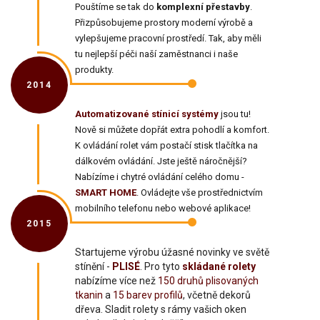
Pouštíme se tak do
komplexní přestavby
.
Přizpůsobujeme prostory moderní výrobě a
vylepšujeme pracovní prostředí. Tak, aby měli
tu nejlepší péči naší zaměstnanci i naše
produkty.
2014
Automatizované stínicí systémy
jsou tu!
Nově si můžete dopřát extra pohodlí a komfort.
K ovládání rolet vám postačí stisk tlačítka na
dálkovém ovládání. Jste ještě náročnější?
Nabízíme i chytré ovládání celého domu -
SMART HOME
. Ovládejte vše prostřednictvím
mobilního telefonu nebo webové aplikace!
2015
Startujeme výrobu úžasné novinky ve světě
stínění -
PLISÉ
. Pro tyto
skládané rolety
nabízíme více než
150 druhů plisovaných
tkanin
a
15 barev profilů
, včetně dekorů
dřeva. Sladit rolety s rámy vašich oken