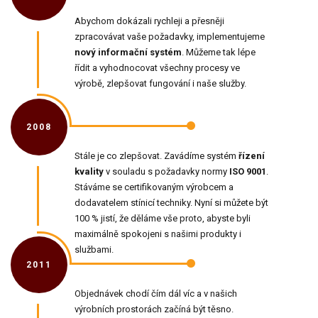
Abychom dokázali rychleji a přesněji
zpracovávat vaše požadavky, implementujeme
nový informační systém
. Můžeme tak lépe
řídit a vyhodnocovat všechny procesy ve
výrobě, zlepšovat fungování i naše služby.
2008
Stále je co zlepšovat. Zavádíme systém
řízení
kvality
v souladu s požadavky normy
ISO 9001
.
Stáváme se certifikovaným výrobcem a
dodavatelem stínicí techniky. Nyní si můžete být
100 % jistí, že děláme vše proto, abyste byli
maximálně spokojeni s našimi produkty i
službami.
2011
Objednávek chodí čím dál víc a v našich
výrobních prostorách začíná být těsno.