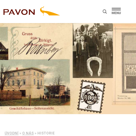
ÚVODNÍ
»
O NÁS
»
HISTORIE