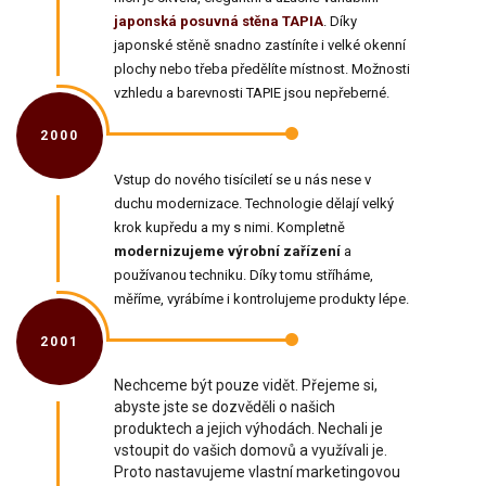
japonská posuvná stěna TAPIA
. Díky
japonské stěně snadno zastíníte i velké okenní
plochy nebo třeba předělíte místnost. Možnosti
vzhledu a barevnosti TAPIE jsou nepřeberné.
2000
Vstup do nového tisíciletí se u nás nese v
duchu modernizace. Technologie dělají velký
krok kupředu a my s nimi. Kompletně
modernizujeme výrobní zařízení
a
používanou techniku. Díky tomu stříháme,
měříme, vyrábíme i kontrolujeme produkty lépe.
2001
Nechceme být pouze vidět. Přejeme si,
abyste jste se dozvěděli o našich
produktech a jejich výhodách. Nechali je
vstoupit do vašich domovů a využívali je.
Proto nastavujeme vlastní marketingovou