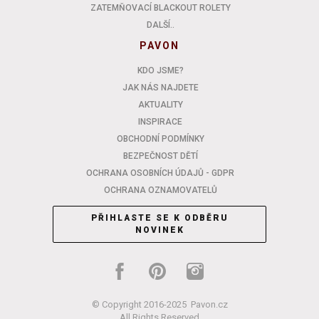
ZATEMŇOVACÍ BLACKOUT ROLETY
DALŠÍ..
PAVON
KDO JSME?
JAK NÁS NAJDETE
AKTUALITY
INSPIRACE
OBCHODNÍ PODMÍNKY
BEZPEČNOST DĚTÍ
OCHRANA OSOBNÍCH ÚDAJŮ - GDPR
OCHRANA OZNAMOVATELŮ
PŘIHLASTE SE K ODBĚRU
NOVINEK
© Copyright 2016-2025
Pavon.cz
All Rights Reserved