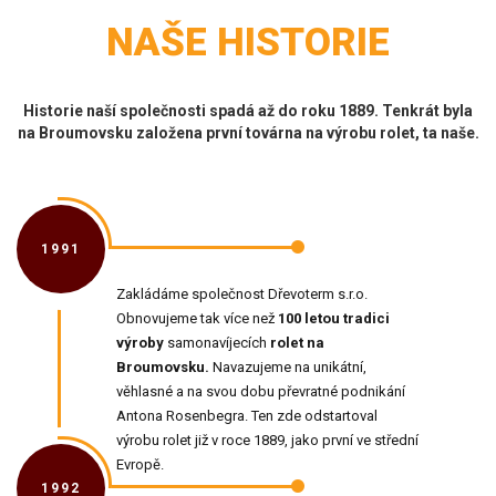
NAŠE HISTORIE
Historie naší společnosti spadá až do roku 1889. Tenkrát byla
na Broumovsku založena první továrna na výrobu rolet, ta naše.
1991
Zakládáme společnost Dřevoterm s.r.o.
Obnovujeme tak více než
100 letou tradici
výroby
samonavíjecích
rolet na
Broumovsku.
Navazujeme na unikátní,
věhlasné a na svou dobu převratné podnikání
Antona Rosenbegra. Ten zde odstartoval
výrobu rolet již v roce 1889, jako první ve střední
Evropě.
1992