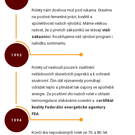
Rolety nám doslova mizí pod rukama. Stavíme
na poctivé řemeslné práci, kvalitě a
spolehlivosti našich výrobků. Máme velikou
radost, že z prvních zákazníků se stávají
stálí
zákazníci
. Rozšiřujeme náš výrobní program i
nabídku sortimentu.
1993
Rolety už neslouží pouze k zastínění
nežádoucích slunečních paprsků a k ochraně
soukromí. Čím dál významněji pomáhají
odrážet teplo a přinášet tak úspory ve spotřebě
energie. Za pozitivní vliv našich rolet v oblasti
termoregulace získáváme ocenění a
certifikát
kvality Federální energetické agentury
FEA
.
1994
Končí éra neposlušných rolet ze 70. a 80. let.