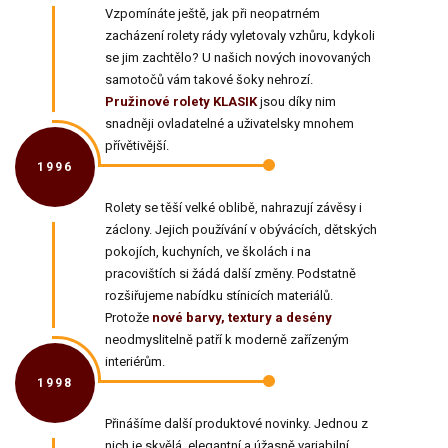
Vzpomínáte ještě, jak při neopatrném
zacházení rolety rády vyletovaly vzhůru, kdykoli
se jim zachtělo? U našich nových inovovaných
samotočů vám takové šoky nehrozí.
Pružinové rolety KLASIK
jsou díky nim
snadněji ovladatelné a uživatelsky mnohem
přívětivější.
1996
Rolety se těší velké oblibě, nahrazují závěsy i
záclony. Jejich používání v obývácích, dětských
pokojích, kuchyních, ve školách i na
pracovištích si žádá další změny. Podstatně
rozšiřujeme nabídku stínicích materiálů.
Protože
nové barvy, textury a desény
neodmyslitelně patří k moderně zařízeným
interiérům.
1998
Přinášíme další produktové novinky. Jednou z
nich je skvělá, elegantní a úžasně variabilní