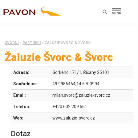
ÚVODNÍ
»
PARTNEŘI
»
ŽALUZIE ŠVORC & ŠVORC
Žaluzie Švorc & Švorc
Adresa:
Gorkého 171/1, Říčany 25101
Souřadnice:
49.9986464,14.6700994
Email:
milan.svorc@zaluzie-svorc.cz
Telefon:
+420 602 209 561
Web:
www.zaluzie-svorc.cz
Dotaz