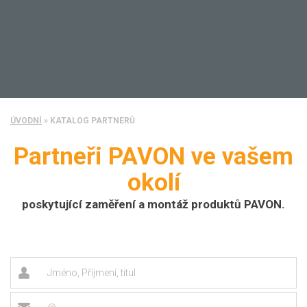
ÚVODNÍ
»
KATALOG PARTNERŮ
Partneři PAVON ve vašem
okolí
poskytující zaměření a montáž produktů PAVON.