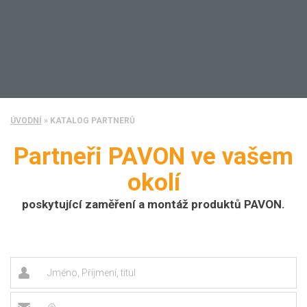
ÚVODNÍ
»
KATALOG PARTNERŮ
Partneři PAVON ve vašem
okolí
poskytující zaměření a montáž produktů PAVON.