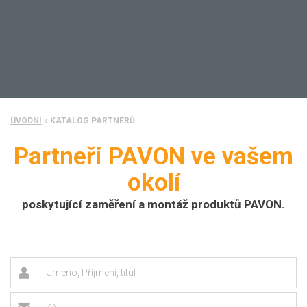
ÚVODNÍ
»
KATALOG PARTNERŮ
Partneři PAVON ve vašem
okolí
poskytující zaměření a montáž produktů PAVON.