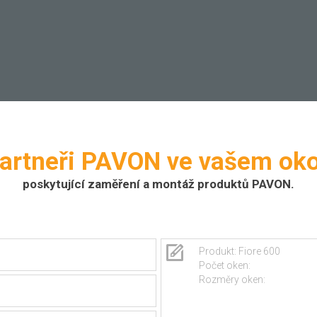
artneři PAVON ve vašem oko
poskytující zaměření a montáž produktů PAVON.