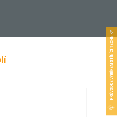
PRŮVODCE VÝBĚREM STÍNÍCÍ TECHNIKY
lí