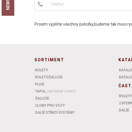
Prosím vyplňte všechny položky,budeme tak moci rych
SORTIMENT
KATA
ROLETY
KATALO
ROLETOŽALUZIE
KATALOG
PLISÉ
ČAST
TAPIA
(JAPONSKÉ STĚNY)
ROLETY
ŽALUZIE
ZATEMŇ
CLONY PRO VOZY
DALŠÍ..
DALŠÍ STÍNICÍ SYSTÉMY