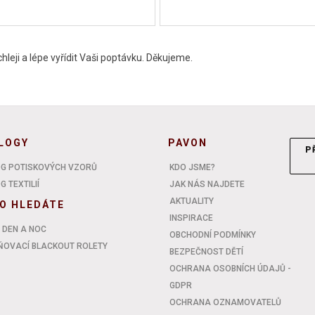
leji a lépe vyřídit Vaši poptávku. Děkujeme.
LOGY
PAVON
P
G POTISKOVÝCH VZORŮ
KDO JSME?
 TEXTILIÍ
JAK NÁS NAJDETE
AKTUALITY
O HLEDÁTE
INSPIRACE
 DEN A NOC
OBCHODNÍ PODMÍNKY
OVACÍ BLACKOUT ROLETY
BEZPEČNOST DĚTÍ
OCHRANA OSOBNÍCH ÚDAJŮ -
GDPR
OCHRANA OZNAMOVATELŮ