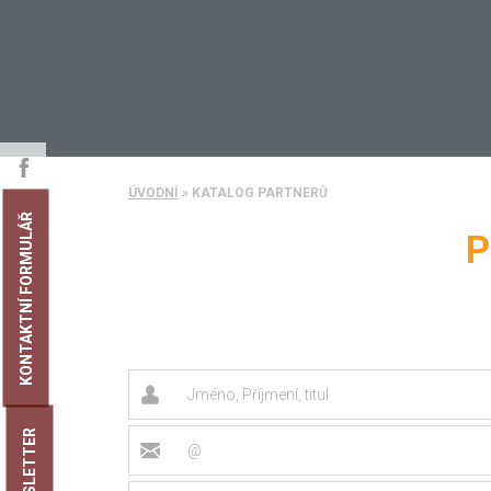
ÚVODNÍ
»
KATALOG PARTNERŮ
KONTAKTNÍ FORMULÁŘ
P
NEWSLETTER