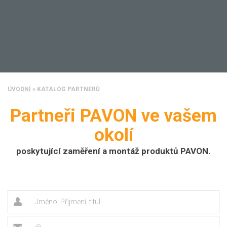
ÚVODNÍ
»
KATALOG PARTNERŮ
Partneři PAVON ve vašem
okolí
poskytující zaměření a montáž produktů PAVON.