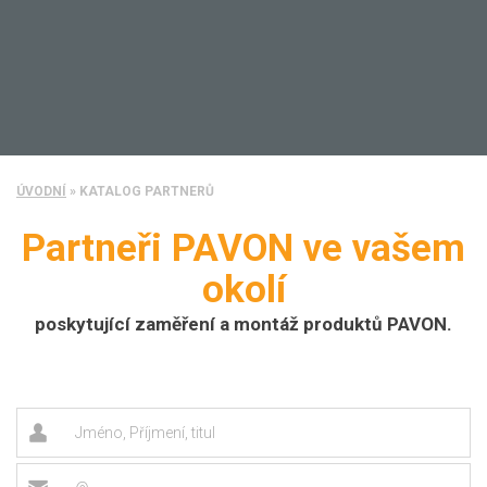
ÚVODNÍ
»
KATALOG PARTNERŮ
Partneři PAVON ve vašem
okolí
poskytující zaměření a montáž produktů PAVON.