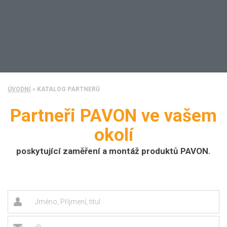
ÚVODNÍ
»
KATALOG PARTNERŮ
Partneři PAVON ve vašem
okolí
poskytující zaměření a montáž produktů PAVON.