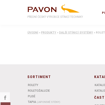
P
PŘEDNÍ ČESKÝ VÝROBCE STÍNICÍ TECHNIKY
ÚVODNÍ
»
PRODUKTY
»
DALŠÍ STÍNICÍ SYSTÉMY
»
ROLET
SORTIMENT
KATA
ROLETY
KATALO
ROLETOŽALUZIE
KATALOG
PLISÉ
ČAST
TAPIA
(JAPONSKÉ STĚNY)