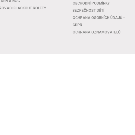
 DEN A NOC
OBCHODNÍ PODMÍNKY
OVACÍ BLACKOUT ROLETY
BEZPEČNOST DĚTÍ
OCHRANA OSOBNÍCH ÚDAJŮ -
GDPR
OCHRANA OZNAMOVATELŮ