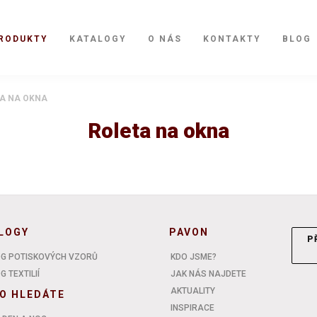
RODUKTY
KATALOGY
O NÁS
KONTAKTY
BLOG
A NA OKNA
Roleta na okna
LOGY
PAVON
P
G POTISKOVÝCH VZORŮ
KDO JSME?
 TEXTILIÍ
JAK NÁS NAJDETE
AKTUALITY
O HLEDÁTE
INSPIRACE