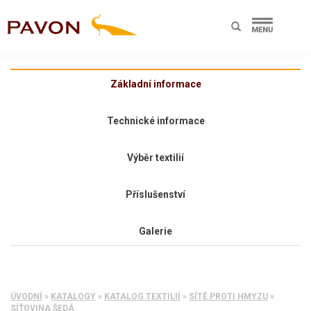
Základní informace
Technické informace
Výběr textilií
Příslušenství
Galerie
ÚVODNÍ
»
KATALOGY
»
KATALOG TEXTILIÍ
»
SÍTĚ PROTI HMYZU
»
SÍŤOVINA ŠEDÁ