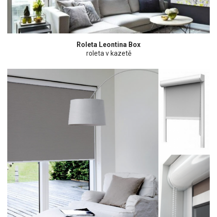
Roleta Leontina Box
roleta v kazetě